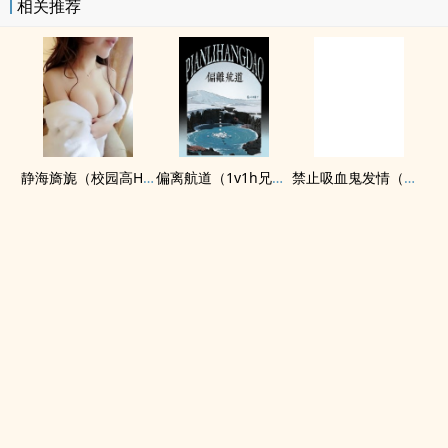
相关推荐
静海旖旎（校园高H）
偏离航道（1v1h兄妹骨科bg）
禁止吸血鬼发情（姐狗高H 1v1）