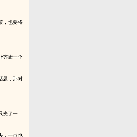
菜，也要将
让齐康一个
话题，那对
只夹了一
去，一点也