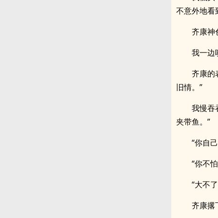
不意外地看
齐康神
我一边
齐康的
旧情。”
我慢吞
夹带鱼。”
“你自己
“你不
“大不
齐康撂