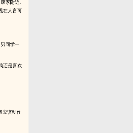
康家附近,
现在人言可
的男同学一
 我还是喜欢
我应该动作