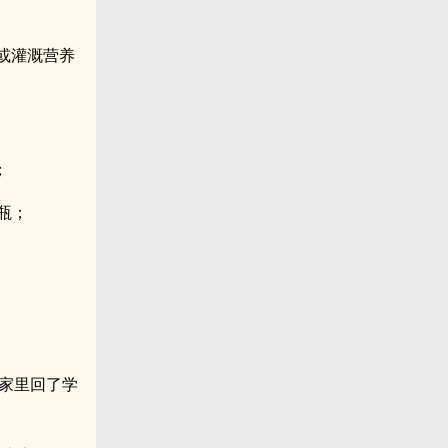
霸王票或灌溉营养
；
1瓶；
从家里回了学