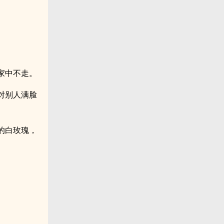
家中不走。
对别人满脸
的白玫瑰，