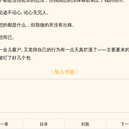
子都是违法犯罪的想法，但我熟悉的法律条款制止了我的动作。
论迹不论心, 论心无完人。
想的都是什么，但我做的并没有出格。
想而已。
一会儿窗户, 又觉得自己的行为有一点天真烂漫了——主要夏末
被叮了好几个包
〔加入书签〕
上一章
目录
封面
下一