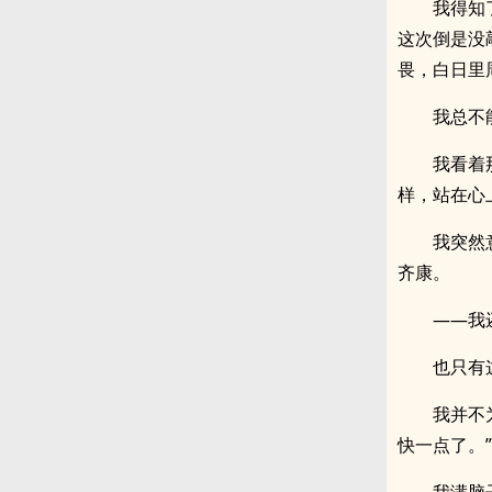
我得知
这次倒是没
畏，白日里
我总不
我看着
样，站在心
我突然
齐康。
——我
也只有
我并不
快一点了。”