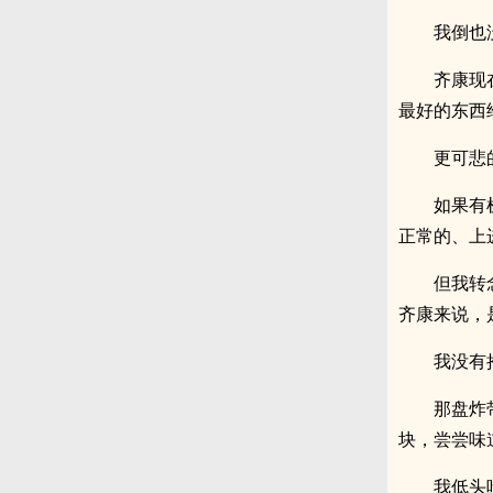
我倒也
齐康现
最好的东西
更可悲
如果有
正常的、上
但我转
齐康来说，
我没有
那盘炸
块，尝尝味
我低头