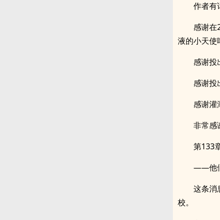
作者有
感谢在20
液的小天使
感谢投
感谢投
感谢灌
非常感
第133
——他
这条消
校。