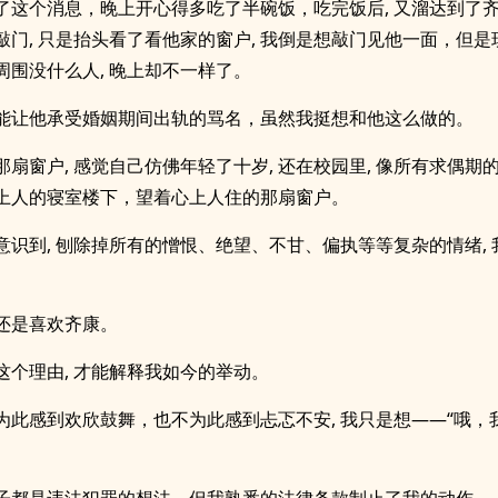
了这个消息，晚上开心得多吃了半碗饭，吃完饭后, 又溜达到了齐
敲门, 只是抬头看了看他家的窗户, 我倒是想敲门见他一面，但是
周围没什么人, 晚上却不一样了。
能让他承受婚姻期间出轨的骂名，虽然我挺想和他这么做的。
那扇窗户, 感觉自己仿佛年轻了十岁, 还在校园里, 像所有求偶期
上人的寝室楼下，望着心上人住的那扇窗户。
意识到, 刨除掉所有的憎恨、绝望、不甘、偏执等等复杂的情绪,
还是喜欢齐康。
这个理由, 才能解释我如今的举动。
为此感到欢欣鼓舞，也不为此感到忐忑不安, 我只是想——“哦，