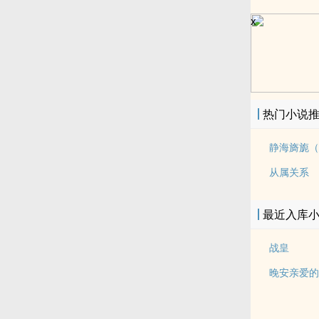
x
热门小说
静海旖旎（
从属关系
最近入库
战皇
晚安亲爱的