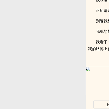
我满脑
正所谓
别管我
我就想
我看了
我的胳膊上
x