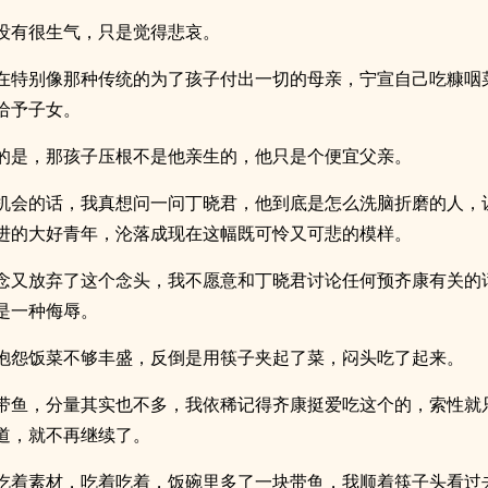
没有很生气，只是觉得悲哀。
在特别像那种传统的为了孩子付出一切的母亲，宁宣自己吃糠咽
给予子女。
的是，那孩子压根不是他亲生的，他只是个便宜父亲。
机会的话，我真想问一问丁晓君，他到底是怎么洗脑折磨的人，
进的大好青年，沦落成现在这幅既可怜又可悲的模样。
念又放弃了这个念头，我不愿意和丁晓君讨论任何预齐康有关的
是一种侮辱。
抱怨饭菜不够丰盛，反倒是用筷子夹起了菜，闷头吃了起来。
带鱼，分量其实也不多，我依稀记得齐康挺爱吃这个的，索性就
道，就不再继续了。
吃着素材，吃着吃着，饭碗里多了一块带鱼，我顺着筷子头看过