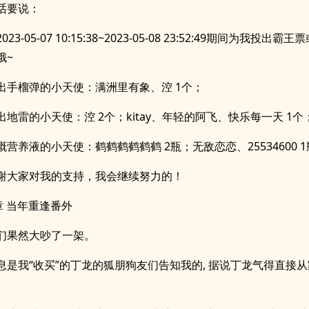
话要说：
23-05-07 10:15:38~2023-05-08 23:52:49期间为我投出
哦~
出手榴弹的小天使：满洲里有象、涳 1个；
出地雷的小天使：涳 2个；kitay、年轻的阿飞、快乐每一天 1个
溉营养液的小天使：鹤鹤鹤鹤鹤鹤 2瓶；无敌恋恋、25534600 
谢大家对我的支持，我会继续努力的！
章 当年重逢番外
们果然大吵了一架。
息是我“收买”的丁龙的狐朋狗友们告知我的, 据说丁龙气得直接