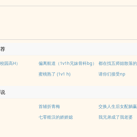
推荐
校园高H）
偏离航道（1v1h兄妹骨科bg）
都在找五师姐散落
蜜桃熟了 (1v1 h)
请你们接受np
小说
首辅折青梅
交换人生后女配躺
七零糙汉的娇娇媳
我兄弟成了我老婆