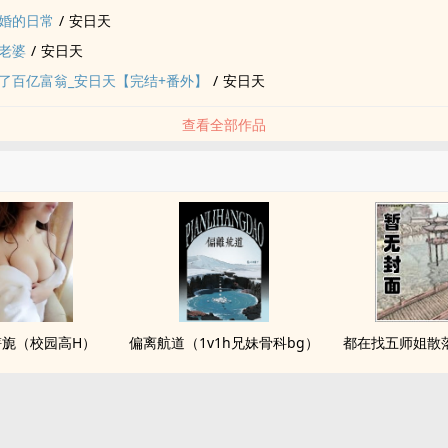
婚的日常
/
安日天
老婆
/
安日天
了百亿富翁_安日天【完结+番外】
/
安日天
查看全部作品
旖旎（校园高H）
偏离航道（1v1h兄妹骨科bg）
都在找五师姐散