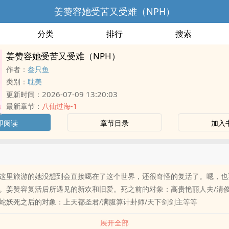
姜赞容她受苦又受难（NPH）
分类
排行
搜索
姜赞容她受苦又受难（NPH）
作者：
叁只鱼
类别：
耽美
2026-07-09 13:20:03
更新时间：
最新章节：
八仙过海-1
即阅读
章节目录
加入
这里旅游的她没想到会直接噶在了这个世界，还很奇怪的复活了。嗯，也
。姜赞容复活后所遇见的新欢和旧爱。死之前的对象：高贵艳丽人夫/清俊
蛇妖死之后的对象：上天都圣君/满腹算计卦师/天下剑剑主等等
展开全部