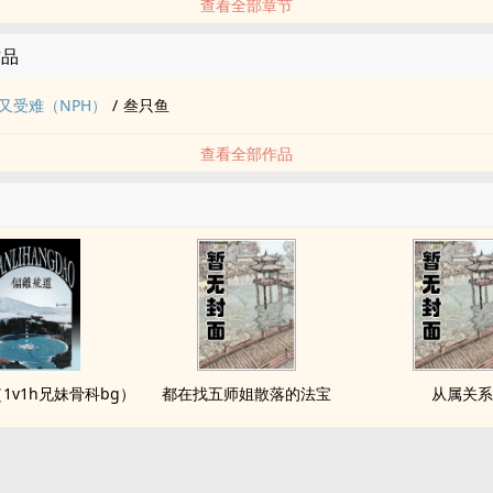
查看全部章节
作品
又受难（NPH）
/
叁只鱼
查看全部作品
1v1h兄妹骨科bg）
都在找五师姐散落的法宝
从属关