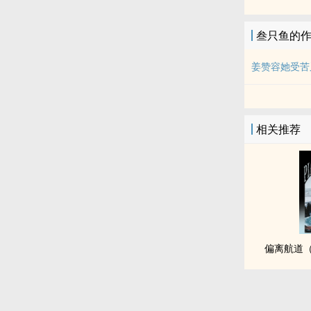
叁只鱼的
姜赞容她受苦
相关推荐
偏离航道（