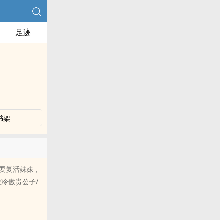
足迹
书架
要复活妹妹，
冷傲贵公子/