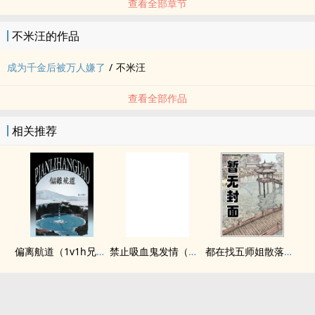
查看全部章节
不米汪的作品
成为千金后被万人嫌了
/
不米汪
查看全部作品
相关推荐
偏离航道（1v1h兄妹骨科bg）
禁止吸血鬼发情（姐狗高H 1v1）
都在找五师姐散落的法宝