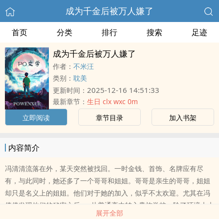
成为千金后被万人嫌了
首页
分类
排行
搜索
足迹
成为千金后被万人嫌了
作者：
不米汪
类别：
耽美
2025-12-16 14:51:33
更新时间：
最新章节：
生日 clx wxc 0m
立即阅读
章节目录
加入书架
内容简介
冯清清流落在外，某天突然被找回。一时金钱、首饰、名牌应有尽
有，与此同时，她还多了一个哥哥和姐姐。哥哥是亲生的哥哥，姐姐
却只是名义上的姐姐。他们对于她的加入，似乎不太欢迎。尤其在冯
倩倩发现他们的秘密之后……从普通高中转入贵族学校，除了环境大大
展开全部
不同之外，同学们的颜值也是大大提升。班长、学长、学弟、竹马他