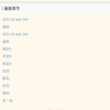
们蜂拥而至……狗血之作，满足个人恶趣味。
最新章节
生日 clx wxc 0m
返程
生日 clx wxc 0m
返程
指交h
手交h
鞋尖h
失控
家宝
坦言
情动
含一会