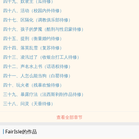
四十九、奴隶主（瓜待修）
四十八、活动（校园内外待修）
四十七、区隔化（调教俱乐部待修）
四十六、孩子的梦魇（酷刑与性启蒙待修）
四十五、提刑（衡量婚约待修）
四十四、落英乱雪（复苏待修）
四十三、凌汛过了（收银台打工人待修）
四十二、声名水上书（话语权待修）
四十一、人怎么能当狗（白罂待修）
四十、玩火者（残暴欢愉待修）
三十九、暴露疗法（法西斯剥削作品待修）
三十八、问灵（天垂待修）
查看全部章节
FairIsle的作品