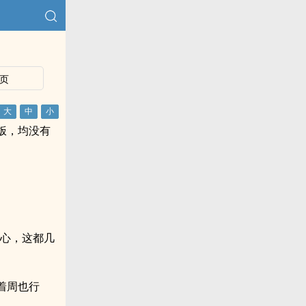
页
饭，均没有
狠心，这都几
着周也行