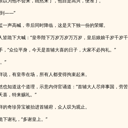
原以为他不会来，既然来了，他自是高兴，便准了。
到——”
监一声高喊，帝后同时降临，这是天下独一份的荣耀。
人皆跪下大喊：“皇帝陛下万岁万岁万万岁，皇后娘娘千岁千岁千
手，“众位平身，今天是首辅大喜的日子，大家不必拘礼。”
。”
样说，有皇帝在场，所有人都变得拘束起来。
然也知道这个道理，示意内侍官诵道：“首辅大人尽瘁事国，劳
天喜，特来赐礼。”
样的奇珍异宝被抬进首辅府，众人叹为观止。
跪下谢礼，“多谢皇上。”