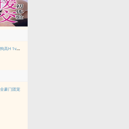
禁止吸血鬼发情（姐狗高H 1v1）
赢全豪门团宠