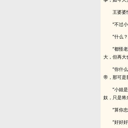
王婆婆
“不过
“什么
“都怪
大，但再大
“你什
帝，那可是
“小姐
奴，只是将
“算你
“好好好