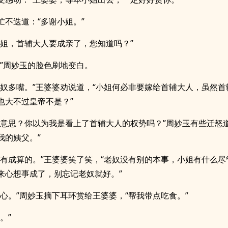
忙不迭道：“多谢小姐。”
小姐，首辅大人要成亲了，您知道吗？”
？”周妙玉的脸色刷地变白。
老奴多嘴。”王婆婆劝说道，“小姐何必非要嫁给首辅大人，虽然首
也大不过皇帝不是？”
么意思？你以为我是看上了首辅大人的权势吗？”周妙玉有些迁怒道
我的姨父。”
是有成算的。”王婆婆笑了笑，“老奴没有别的本事，小姐有什么尽
来心想事成了，别忘记老奴就好。”
忠心。”周妙玉摘下耳环赏给王婆婆，“帮我带点吃食。”
。”