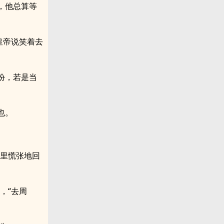
，他总算等
皇帝说笑着去
份，若是当
也。
慌里慌张地回
，“去周