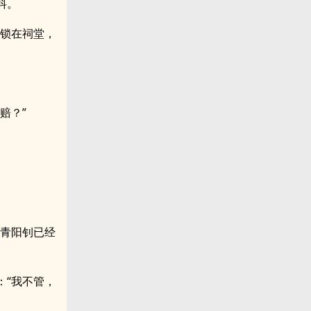
抖。
姐锁在祠堂，
赔？”
今青阳钊已经
：“我不管，