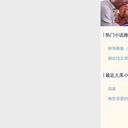
热门小说
静海旖旎（
都在找五师
最近入库
战皇
晚安亲爱的