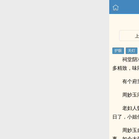
祠堂阴
多精致，味
有个府
周妙玉
老妇人
日了，小姐
周妙玉
事，如今大