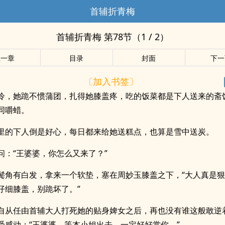
首辅折青梅
首辅折青梅 第78节（1 / 2）
上一章
目录
封面
下一
〔加入书签〕
冷，她跪不惯蒲团，扎得她膝盖疼，吃的饭菜都是下人送来的斋
同嚼蜡。
里的下人倒是好心，每日都来给她送糕点，也算是雪中送炭。
问：“王婆婆，你怎么又来了？”
鬓角有白发，拿来一个软垫，塞在周妙玉膝盖之下，“大人真是
仔细膝盖，别跪坏了。”
自从任由首辅大人打死她的贴身婢女之后，再也没有谁这般敢逆
受感动：“王婆婆，等本小姐出去，一定好好赏你。”