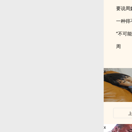
要说周
一种得
“不可
周
x
x