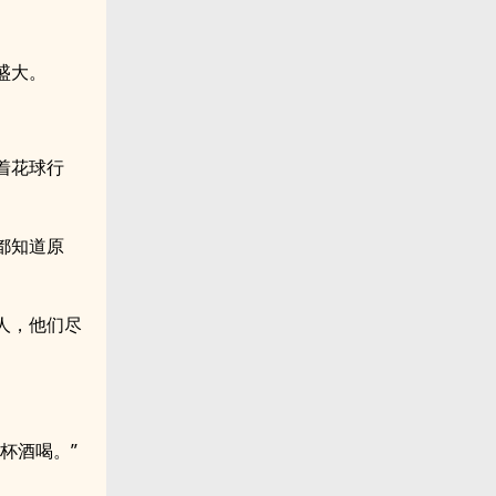
盛大。
着花球行
都知道原
人，他们尽
杯酒喝。”