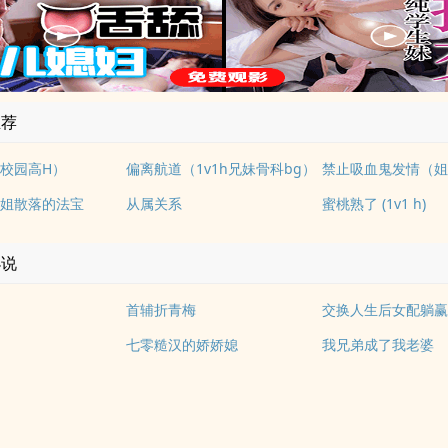
推荐
校园高H）
偏离航道（1v1h兄妹骨科bg）
姐散落的法宝
从属关系
蜜桃熟了 (1v1 h)
小说
首辅折青梅
交换人生后女配躺
七零糙汉的娇娇媳
我兄弟成了我老婆