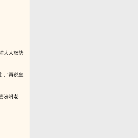
辅大人权势
，“再说皇
管吩咐老