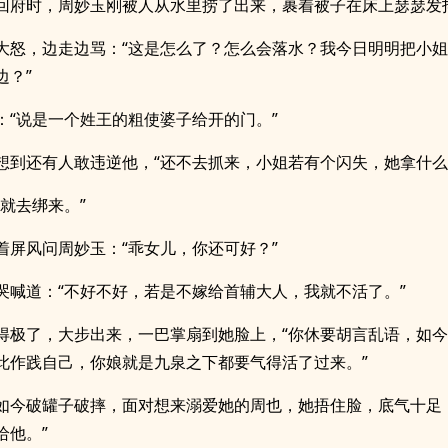
回府时，周妙玉刚被人从水里捞了出来，裹着被子在床上瑟瑟发
大怒，边走边骂：“这是怎么了？怎么会落水？我今日明明把小
边？”
：“说是一个姓王的粗使婆子给开的门。”
想到还有人敢违逆他，“还不去抓来，小姐若有个闪失，她拿什么
这就去绑来。”
着屏风问周妙玉：“乖女儿，你还可好？”
哭喊道：“不好不好，若是不嫁给首辅大人，我就不活了。”
得极了，大步出来，一巴掌扇到她脸上，“你休要胡言乱语，如
此作践自己，你娘就是九泉之下都要气得活了过来。”
如今破罐子破摔，面对想来溺爱她的周也，她捂住脸，底气十足
给他。”