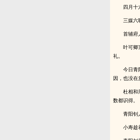
四月十
三媒六
首辅府
叶可卿
礼。
今日青
因，也没在
杜相和
数都识得。
青阳钊
小寿趁