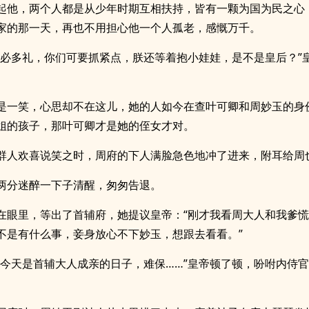
起他，两个人都是从少年时期互相扶持，皆有一颗为国为民之心
家的那一天，再也不用担心他一个人孤老，感慨万千。
不必多礼，你们可要抓紧点，朕还等着抱小娃娃，是不是皇后？”
是一笑，心思却不在这儿，她的人如今在查叶可卿和周妙玉的身
姐的孩子，那叶可卿才是她的侄女才对。
群人欢喜说笑之时，周府的下人满脸急色地冲了进来，附耳给周
两分迷醉一下子清醒，匆匆告退。
在眼里，等出了首辅府，她提议皇帝：“刚才我看周大人和我爹
不是有什么事，妾身放心不下妙玉，想跟去看看。”
，今天是首辅大人成亲的日子，难保……”皇帝顿了顿，吩咐内侍官