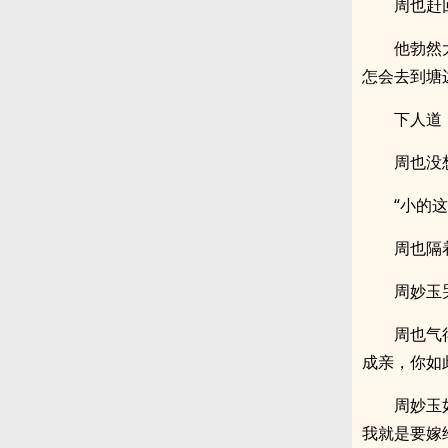
周也赶
他勃然
怎会去到塘
下人道
周也没
“小的
周也隔
周妙玉
周也气
成亲，你如
周妙玉
我就是要嫁