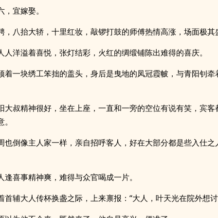
六，宜嫁娶。
聘，八抬大轿，十里红妆，敲锣打鼓的师傅热情高涨，场面极其
人人洋溢着喜悦，张灯结彩，火红的绸缎铺陈出难得的喜庆。
顶着一块绣工笨拙的盖头，身后是曳地的凤冠霞帔，与青阳钊牵
阳大叔精神很好，坐在上座，一直和一旁的空位有说有笑，宾客
意。
周也倒像主人家一样，亲自招呼客人，好在大部分都是些入仕之
人逢喜事精神爽，难得与众官喝成一片。
着首辅大人传杯换盏之际，上来禀报：“大人，叶天光在院外想讨