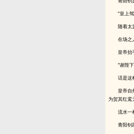
青阳钊
“皇上驾
随着太
在场之
皇帝抬
“谢陛下
话是这
皇帝自
为贺其红鸾
流水一
青阳钊